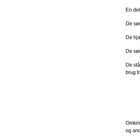
En del
De sør
De hjæ
De sør
De stå
brug fo
Oppy
Omkrin
og an