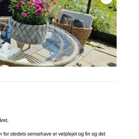
Pandekageba
året.
r for stedets sensehave er velplejet og fin og det