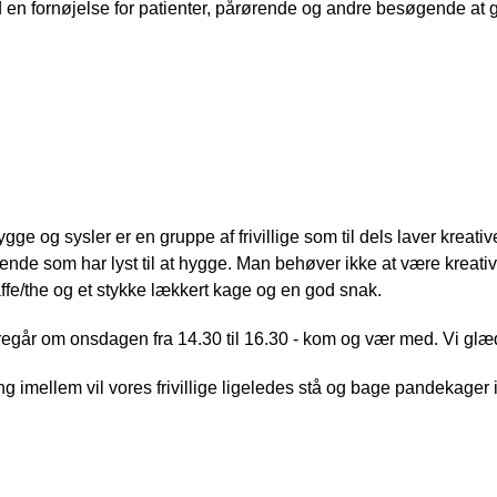
id en fornøjelse for patienter, pårørende og andre besøgende at g
hygge og sysler
gge og sysler er en gruppe af frivillige som til dels laver kreat
nde som har lyst til at hygge. Man behøver ikke at være kreativ f
ffe/the og et stykke lækkert kage og en god snak.
regår om onsdagen fra 14.30 til 16.30 - kom og vær med. Vi glæde
g imellem vil vores frivillige ligeledes stå og bage pandekager