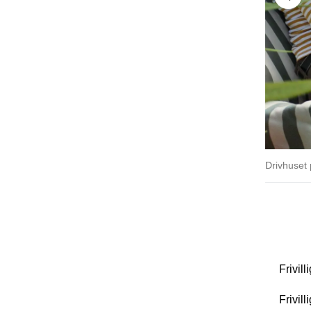
Drivhuset 
Hav
Frivil
Frivil