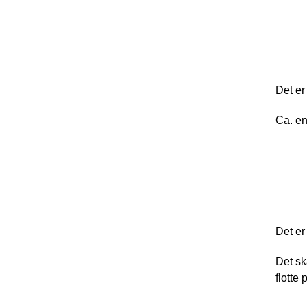
Arr
Det er
Ca. en
Ban
Det er
Det sk
flotte