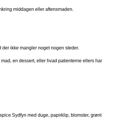
omkring middagen eller aftensmaden.
t der ikke mangler noget nogen steder.
n mad, en dessert, eller hvad patienterne ellers har
ter
Hospice Sydfyn med duge, papirklip, blomster, grønt