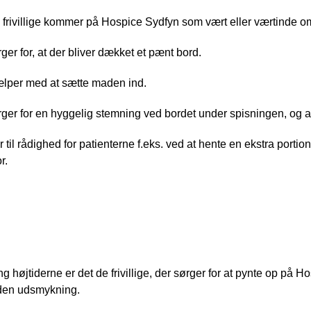
 frivillige kommer på Hospice Sydfyn som vært eller værtinde 
ger for, at der bliver dækket et pænt bord.
lper med at sætte maden ind.
ger for en hyggelig stemning ved bordet under spisningen, og a
r til rådighed for patienterne f.eks. ved at hente en ekstra portio
r.
ntningsgruppe ved højtider og arrangemen
g højtiderne er det de frivillige, der sørger for at pynte op på 
den udsmykning.