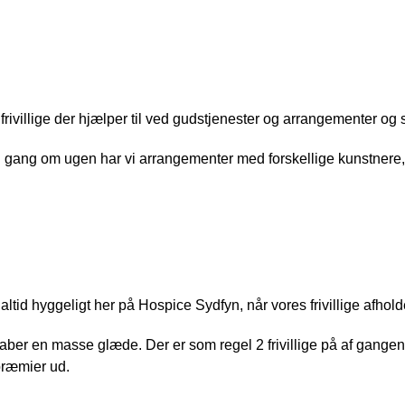
angementsvært
 frivillige der hjælper til ved gudstjenester og arrangementer og
 gang om ugen har vi arrangementer med forskellige kunstner
kovært
 altid hyggeligt her på Hospice Sydfyn, når vores frivillige afhol
aber en masse glæde. Der er som regel 2 frivillige på af gange
 præmier ud.