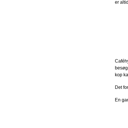
er alt
Café
Caféhy
besøge
kop ka
Det fo
En gan