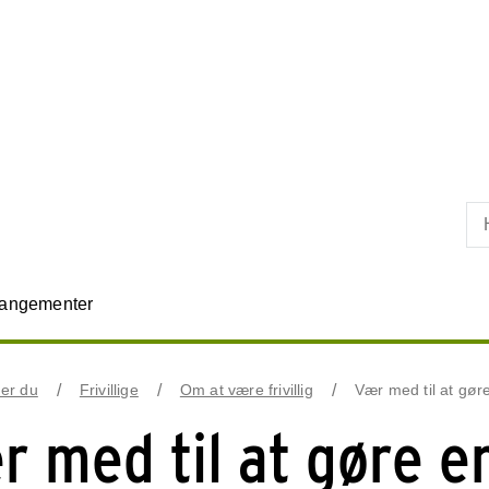
Skip til primært indhold
rangementer
er du
Frivillige
Om at være frivillig
Vær med til at gøre 
r med til at gøre en