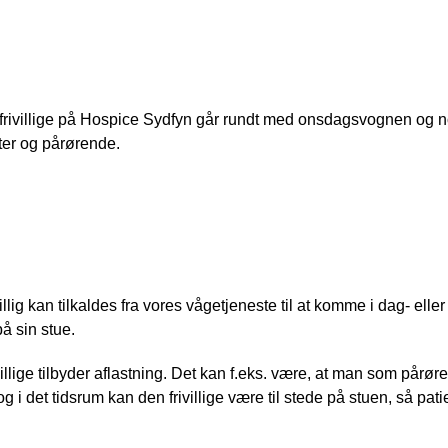
agsvognen, Isvognen på stuerne og spises
frivillige på Hospice Sydfyn går rundt med onsdagsvognen og no
ter og pårørende.
tjeneste på Hospice Sydfyn
villig kan tilkaldes fra vores vågetjeneste til at komme i dag- eller
å sin stue.
villige tilbyder aflastning. Det kan f.eks. være, at man som pårø
 og i det tidsrum kan den frivillige være til stede på stuen, så pa