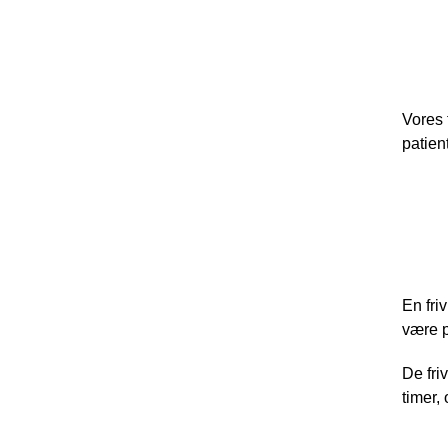
Onsd
Vores 
patien
Våge
En fri
være p
De fri
timer,