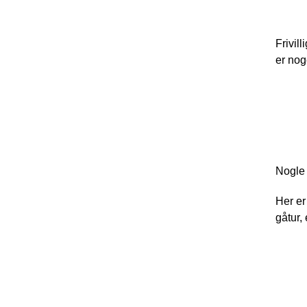
Blom
Frivil
er nog
Køkk
Nogle 
Her er
gåtur,
Vært