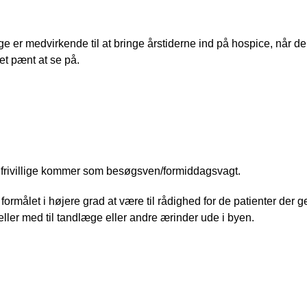
stergruppen - Blomster og grønne planter
lige er medvirkende til at bringe årstiderne ind på hospice, når de
et pænt at se på.
enhjælp ved formiddagskaffen og besøgsv
frivillige kommer som besøgsven/formiddagsvagt.
 formålet i højere grad at være til rådighed for de patienter der
 eller med til tandlæge eller andre ærinder ude i byen.
 og værtinde - middag/aften