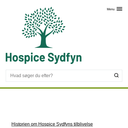
Skip til primært indhold
Menu
Hospice Sydfyns historie
Historien om Hospice Sydfyns tilblivelse